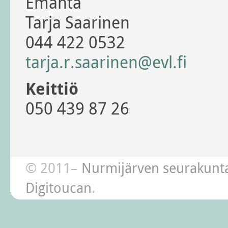
Emäntä
Tarja Saarinen
044 422 0532
tarja.r.saarinen@evl.fi
Keittiö
050 439 87 26
© 2011–
Nurmijärven seurakunt
Digitoucan
.